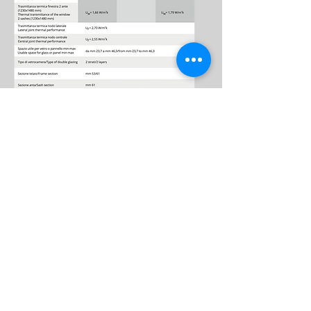
Scarica
il catalogo
EK61TH