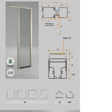
SI
SI
NO