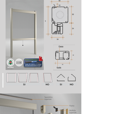
SI
NO
SI
NO