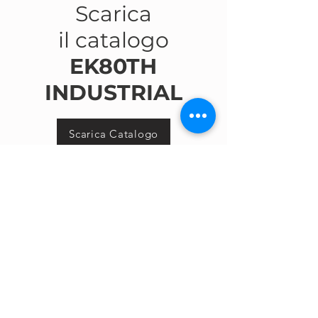
Scarica
il catalogo
EK80TH
INDUSTRIAL
Scarica Catalogo
CONTATTACI
CAPPELLO GROUP S.P.A.
Headquarters:
Zona Industriale
IV Fase, Viale 3, n°5,
97100 Ragusa, (RG),
ITALY