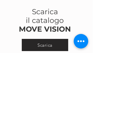
Scarica
il catalogo
MOVE VISION
Scarica
CONTATTACI
CAPPELLO GROUP S.P.A.
Headquarters:
Zona Industriale
IV Fase, Viale 3, n°5,
97100 Ragusa, (RG),
ITALY