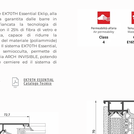
ie EK70TH Essential Eklip, alla
a garantita dalle barre in
fiancata la tecnologia di
n il 25% di fibra di vetro e
ica, capace di ridurre la
a del materiale (poliammide)
. Il sistema EK70TH Essential,
 semiocculta, permette di
lia ARCH INVISIBLE, potendo
 cerniere ed il sistema di
L
EK70TH ESSENTIAL
Catalogo Tecnico