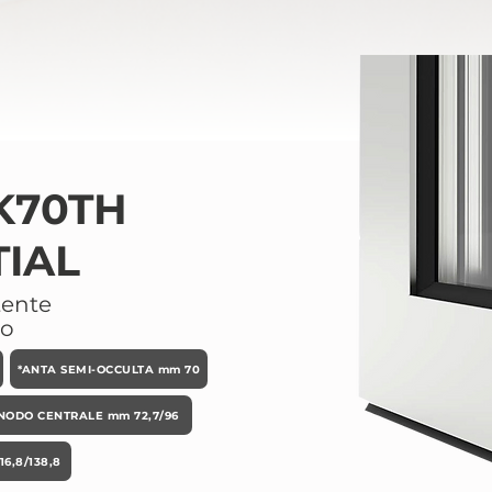
K70TH
TIAL
tente
co
*ANTA SEMI-OCCULTA mm 70
NODO CENTRALE mm 72,7/96
6,8/138,8