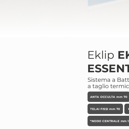
Eklip
E
ESSEN
Sistema a Bat
a taglio termi
ANTA OCCULTA mm 70
TELAI FISSI mm 70
*NODO CENTRALE mm 11