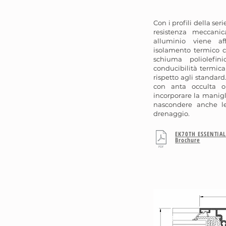
Con i profili della ser
resistenza meccanic
alluminio viene af
isolamento termico co
schiuma poliolefin
conducibilità termic
rispetto agli standard
con anta occulta o
incorporare la manig
nascondere anche le
drenaggio.
EK70TH ESSENTIA
Brochure