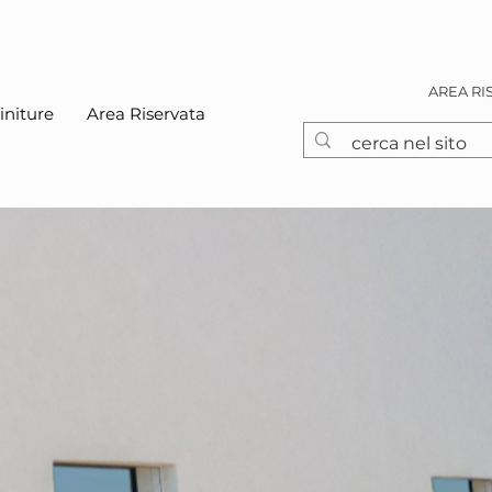
AREA RI
initure
Area Riservata