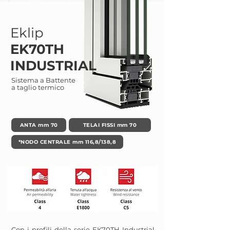
Eklip
EK70TH
INDUSTRIAL
Sistema a Battente
a taglio termico
ANTA mm 70
TELAI FISSI mm 70
*NODO CENTRALE mm 116,8/138,8
Con i profili della serie EK70TH Industrial